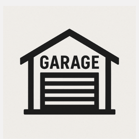
(procédure en cours) — aucun travaux voté à ce jour Pas
d'ascenseur Situé en face de la cité Consolat N'hésitez
pas à nous contacter pour organiser une visite ou
obtenir davantage d'informations sur la copropriété et le
plan de sauvegarde en cours. Zone soumise à une
obligation légale de débroussaillement. Les informations
sur les risques auxquels ce bien est exposé sont
disponibles sur le site Géorisques
VOIR LE BIEN