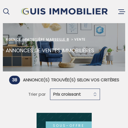
Aller
Aller
Aller
Aller
à
à
au
au
:
la
menu
contenu
recherche
principal
ACCUEIL
AGENCE IMMOBILIÈRE MARSEILLE 8
VENTE
ANNONCES DE VENTES IMMOBILIÈRES
ACHETER
LOUER
38
ANNONCE(S) TROUVÉE(S) SELON VOS CRITÈRES
Trier par
Prix croissant
VENDRE
GESTION L
SOUS-OFFRE