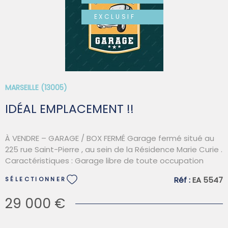
EXCLUSIF
SYNDIC
VOIR LE BIEN
QUI SOMM
MARSEILLE (13005)
CONTACT
IDÉAL EMPLACEMENT !!
À VENDRE – GARAGE / BOX FERMÉ Garage fermé situé au
225 rue Saint-Pierre , au sein de la Résidence Marie Curie .
Caractéristiques : Garage libre de toute occupation
Accès facile et sécurisé Idéal pour stationnement ou
Réf :
EA 5547
SÉLECTIONNER
stockage Informations financières : Charges annuelles :
63 € Taxe foncière : 240 € Eliane Aknin 0781274790
29 000 €