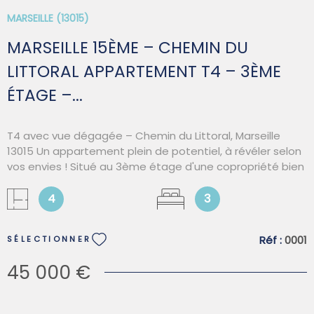
MARSEILLE (13015)
MARSEILLE 15ÈME – CHEMIN DU
LITTORAL APPARTEMENT T4 – 3ÈME
ÉTAGE –...
T4 avec vue dégagée – Chemin du Littoral, Marseille
13015 Un appartement plein de potentiel, à révéler selon
vos envies ! Situé au 3ème étage d'une copropriété bien
entretenue, ce spacieux T4 séduit par ses beaux
volumes, sa lumineuse exposition plein sud et sa vue
4
3
dégagée. Un cadre idéal pour se projeter et imaginer un
intérieur entièrement neuf, à votre image. Vendu en
Réf :
0001
SÉLECTIONNER
l'état, ce bien à rénover s'adresse aux acquéreurs
souhaitant réaliser un projet sur-mesure de rénovation
45 000 €
complète. Informations pratiques : Taxe foncière : 2 030
€ Charges de copropriété : 1 269,12 €/an Copropriété : la
résidence fait l'objet d'un plan de sauvegarde