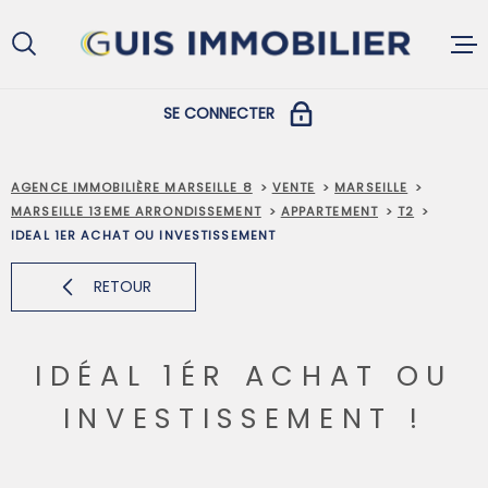
Aller
Aller
Aller
Aller
à
à
au
au
:
la
menu
contenu
recherche
principal
SE CONNECTER
ACCUEIL
COPROPRIÉTAIRES
AGENCE IMMOBILIÈRE MARSEILLE 8
VENTE
MARSEILLE
MARSEILLE 13EME ARRONDISSEMENT
APPARTEMENT
T2
ACHETER
IDEAL 1ER ACHAT OU INVESTISSEMENT
PROPRIÉTAIRES ET LOCATAIRES
RETOUR
LOUER
IDÉAL 1ÉR ACHAT OU
VENDRE
INVESTISSEMENT !
GESTION L