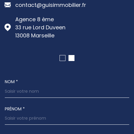
contact@guisimmobilier.fr
Agence 8 ème
33 rue Lord Duveen
13008
Marseille
NOM *
TRAD_MELTEM_VOSCOORDONNEES
PRÉNOM *