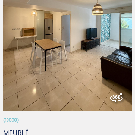
Honoraires charge locataire : 767,65€ TTC dont 177,15€
TTC pour l'état des lieux Diagnostic de Performance
Énergétique classe A. Montant estimé des dépenses
annuelles d'énergie pour un usage standard est entre
VOIR LE BIEN
390€ et 590€ TTC /an Date de référence des prix de
l'énergie pour établir cette estimation sur les années
2021, 2022, 2023. Istres est située en zone tendue. Les
informations sur les risques auxquels ce bien est exposé
sont disponibles sur le site Géorisques :
www.georisques.gouv.fr IMPORTANT : Pour toute
demande d'information ou pour déposer votre dossier,
merci de nous envoyer un mail depuis l'annonce. Vous
recevrez un formulaire à remplir, à réception, nous ne
manquerons pas de revenir vers vous.
(13008)
MEUBLÉ