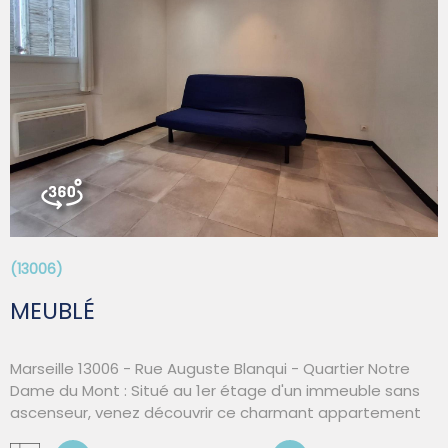
nous contacter pour organiser une visite. Superfie : 40.96
m² Loyer : 650€/ mois charges comprises dont 100€ de
provisions sur charges (provision avec régularisation
annuelle) et de 13€ /mois de taxe d'ordures ménagères
VOIR LE BIEN
(provision avec régularisation annuelle). Dépôt de
garantie : 537€ Honoraires charge locataire : 450.56€
TTC dont 122,88€ TTC pour l'état des lieux Diagnostic de
Performance Énergétique classe B Montant estimé des
dépenses annuelles d'énergie pour un usage standard
est entre 149 € et 201 € TTC /an Date de référence des
prix de l'énergie pour établir cette estimation : 01/01/2021
Le Puy Saint Réparade est situé en zone non tendue. Les
(13006)
informations sur les risques auxquels ce bien est exposé
sont disponibles sur le site Géorisques :
MEUBLÉ
www.georisques.gouv.fr
Marseille 13006 - Rue Auguste Blanqui - Quartier Notre
Dame du Mont : Situé au 1er étage d'un immeuble sans
ascenseur, venez découvrir ce charmant appartement
meublé de type 1. Il se compose d'une entrée avec