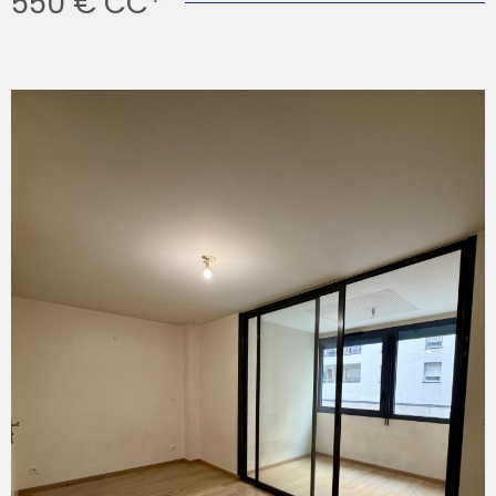
550 €
CC*
minutes à pied. Les principaux axes routiers sont
également facilement accessibles, tout comme le
Vieux-Port et les rues animées du centre historique. Des
photos sont en cours de réalisation et seront bientôt
disponibles. N'hésitez pas à nous contacter dès
maintenant pour obtenir plus d'informations ou organiser
une visite. Surface habitable : 39.33m2 Loyer : 550€/mois
dont 30€/mois de provisions sur charges (provision avec
régularisation annuelle) Dépot de garantie : 520€
Honoraires charges locataire : 511.29€ TTC dont 117,99€
TTC pour état des lieux. Diagnostic de Performance
Énergétique classe D Montant estimé des dépenses
annuelles d'énergie pour un usage standard est entre
580€ et 810€ TTC /an Date de référence des prix de
l'énergie pour établir cette estimation au 01/01/2021.
Marseille est située en zone tendue Les informations sur
les risques auxquels ce bien est exposé sont disponibles
VOIR LE BIEN
sur le site Géorisques : www.georisques.gouv.fr
IMPORTANT : Pour toute demande d'information ou pour
déposer votre dossier, merci de nous envoyer un mail
depuis l'annonce. Vous recevrez un formulaire à remplir, à