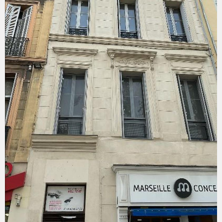
2021,2022,2023. Marseille est en zone tenue. Les
informations sur les risques auxquels ce bien est exposé
sont disponibles sur le site Géorisques :
www.georisques.gouv.fr IMPORTANT : Pour toute
demande d'information ou pour déposer votre dossier,
merci de nous envoyer un mail depuis l'annonce. Vous
recevrez un formulaire à remplir, à réception, nous ne
VOIR LE BIEN
manquerons pas de revenir vers vous.