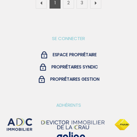
1
2
3
www.georisques.gouv.fr IMPORTANT : Pour toute
demande d'information ou pour déposer votre dossier,
merci de nous envoyer un mail depuis l'annonce. Vous
recevrez un formulaire à remplir, à réception, nous ne
manquerons pas de revenir vers vous.
SE CONNECTER
ESPACE PROPRIÉTAIRE
PROPRIÉTAIRES SYNDIC
PROPRIÉTAIRES GESTION
ADHÉRENTS