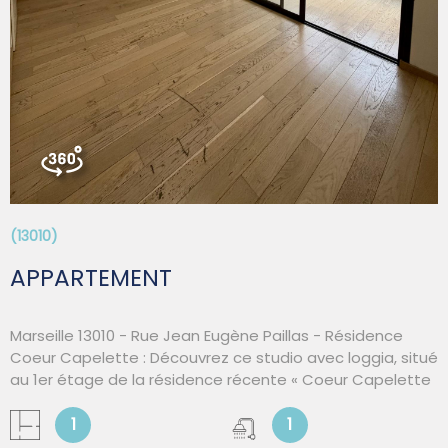
réception, nous ne manquerons pas de revenir vers vous.
(13010)
APPARTEMENT
Marseille 13010 - Rue Jean Eugène Paillas - Résidence
Coeur Capelette : Découvrez ce studio avec loggia, situé
au 1er étage de la résidence récente « Coeur Capelette
», dans le quartier recherché de La Capelette, à
proximité immédiate du Palais Omnisports de Marseille.
1
1
L'appartement se compose d'une pièce principale avec