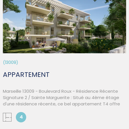
SYNDIC
VOIR LE BIEN
QUI SOMM
CONTACT
(13009)
APPARTEMENT
Marseille 13009 - Boulevard Roux - Résidence Récente
Signature 2 / Sainte Marguerite : Situé au 4ème étage
d'une résidence récente, ce bel appartement T4 offre
un cadre de vie confortable, lumineux et parfaitement
adapté à une famille, un couple ou une colocation. Dès
4
l'entrée, vous découvrirez une agréable pièce de vie de