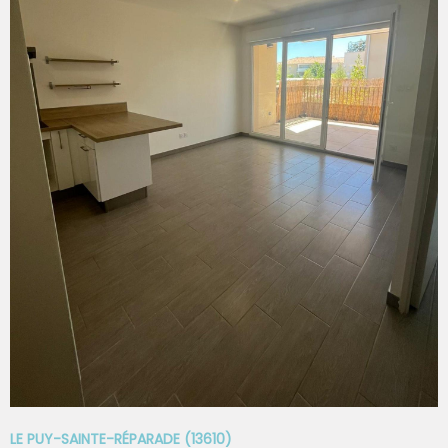
est entre 540€ et 750€ TTC /an Date de référence des
prix de l'énergie pour établir cette estimation : 01/01/2021
Marseille est située en zone tendue. Les informations sur
les risques auxquels ce bien est exposé sont disponibles
sur le site Géorisques : www.georisques.gouv.fr
IMPORTANT : Pour toute demande d'information ou pour
VOIR LE BIEN
déposer votre dossier, merci de nous envoyer un mail
depuis l'annonce. Vous recevrez un formulaire à remplir, à
réception, nous ne manquerons pas de revenir vers vous.
LE PUY-SAINTE-RÉPARADE (13610)