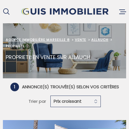
Aller
Aller
Aller
Aller
à
à
au
au
:
la
menu
contenu
recherche
principal
ACCUEIL
AGENCE IMMOBILIÈRE MARSEILLE 8
VENTE
ALLAUCH
PROPRIETE
PROPRIETE EN VENTE SUR ALLAUCH
ACHETER
LOUER
1
ANNONCE(S) TROUVÉE(S) SELON VOS CRITÈRES
VENDRE
Trier par
Prix croissant
GESTION L