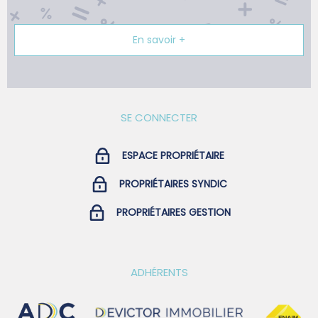
privatif, une prestation particulièrement recherchée et
rarement proposée. Parfaitement entretenue, sécurisée
et prête à accueillir ses futurs propriétaires, cette
En savoir +
demeure conjugue élégance, confort et qualité de vie à
seulement quelques minutes des commodités. Un bien
rare à Allauch, à découvrir sans tarder. contac Eliane
Aknin 0781274790
SE CONNECTER
ESPACE PROPRIÉTAIRE
PROPRIÉTAIRES SYNDIC
PROPRIÉTAIRES GESTION
ADHÉRENTS