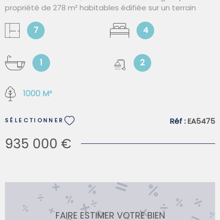
propriété de 278 m² habitables édifiée sur un terrain
paysager de 1 000 m². Dès l'entrée, vous serez séduits
par les volumes généreux, la luminosité omniprésente et
7
4
les prestations rares qui font de cette maison un bien
unique sur le secteur. L'espace de vie principal offre un
vaste double séjour baigné de lumière avec cheminée,
1
2
prolongé par une grande terrasse ouverte sur le jardin. La
cuisine équipée, fonctionnelle et conviviale, complète
1000 M²
parfaitement cet espace dédié à la vie de famille et à la
réception. L'espace nuit comprend trois belles chambres,
une salle de bains, une salle d'eau, un dressing, une
Réf :
EA5475
SÉLECTIONNER
buanderie ainsi que deux WC. Un véritable atout : un
studio indépendant entièrement équipé avec sanitaires,
935 000 €
idéal pour accueillir famille et amis, exercer une activité
professionnelle ou générer un revenu locatif. À l'extérieur,
le cadre est exceptionnel : jardin arboré sans vis-à-vis,
piscine invitant à la détente, garage de 36 m² et
plusieurs caves offrant de nombreux espaces de
rangement. Pour un confort optimal au quotidien, la
propriété bénéficie également d'un ascenseur intérieur
FAIRE ESTIMER VOTRE BIEN