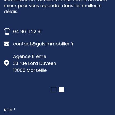
mieux pour vous répondre dans les meilleurs
délais.
04 96 11 22 81
contact@guisimmobilier.fr
Agence 8 ème
33 rue Lord Duveen
13008
Marseille
NOM *
TRAD_MELTEM_VOSCOORDONNEES