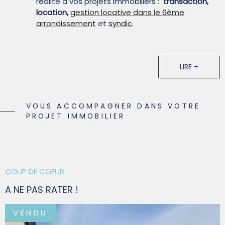
réalité à vos projets immobiliers :
transaction,
location,
gestion locative dans le 6ème
arrondissement
et
syndic
.
La satisfaction Client est au cœur de nos
préoccupations.
LIRE +
Restons en contact !
Suivez-nous sur les réseaux sociaux.
VOUS ACCOMPAGNER DANS VOTRE
PROJET IMMOBILIER
COUP DE COEUR
A NE PAS RATER !
VENDU