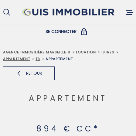
Aller
Aller
Aller
Aller
à
à
au
au
:
la
menu
contenu
recherche
principal
SE CONNECTER
ACCUEIL
COPROPRIÉTAIRES
AGENCE IMMOBILIÈRE MARSEILLE 8
LOCATION
ISTRES
APPARTEMENT
T3
APPARTEMENT
ACHETER
PROPRIÉTAIRES ET LOCATAIRES
RETOUR
LOUER
APPARTEMENT
VENDRE
894 €
CC*
GESTION L