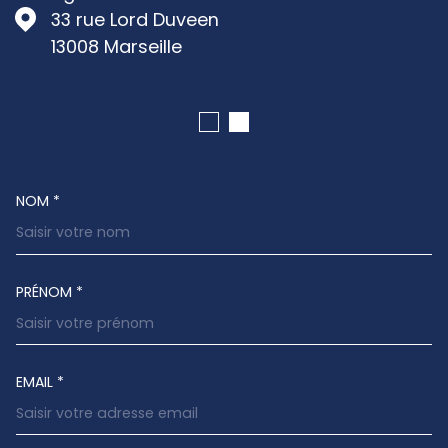
33 rue Lord Duveen
13008
Marseille
NOM *
TRAD_MELTEM_VOSCOORDONNEES
PRÉNOM *
EMAIL *