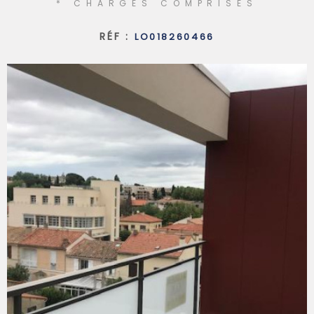
* CHARGES COMPRISES
SYNDIC
RÉF :
LO018260466
QUI SOMM
CONTACT