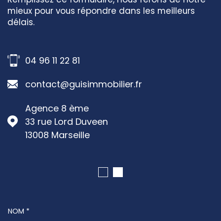
mieux pour vous répondre dans les meilleurs
délais.
04 96 11 22 81
contact@guisimmobilier.fr
Agence 8 ème
33 rue Lord Duveen
13008
Marseille
NOM *
TRAD_MELTEM_VOSCOORDONNEES