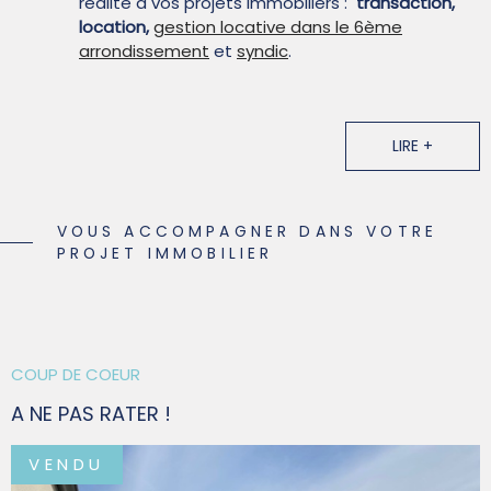
réalité à vos projets immobiliers :
transaction,
location,
gestion locative dans le 6ème
arrondissement
et
syndic
.
La satisfaction Client est au cœur de nos
préoccupations.
LIRE +
Restons en contact !
Suivez-nous sur les réseaux sociaux.
VOUS ACCOMPAGNER DANS VOTRE
PROJET IMMOBILIER
COUP DE COEUR
A NE PAS RATER !
VENDU