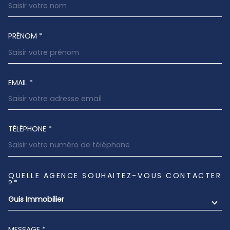
PRÉNOM *
EMAIL *
TÉLÉPHONE *
QUELLE AGENCE SOUHAITEZ-VOUS CONTACTER
TRAD_MELTEM_VOREDEMANDE
?*
Guis Immobilier
MESSAGE *