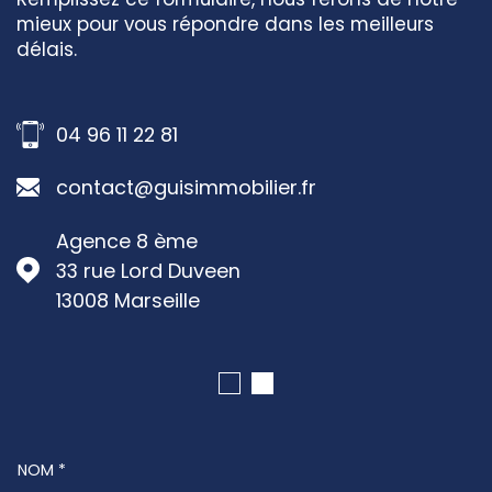
mieux pour vous répondre dans les meilleurs
délais.
04 96 11 22 81
contact@guisimmobilier.fr
Agence 8 ème
33 rue Lord Duveen
13008
Marseille
NOM *
TRAD_MELTEM_VOSCOORDONNEES