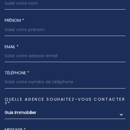
PRÉNOM *
EMAIL *
TÉLÉPHONE *
QUELLE AGENCE SOUHAITEZ-VOUS CONTACTER
TRAD_MELTEM_VOREDEMANDE
?*
Guis Immobilier
MESSAGE *