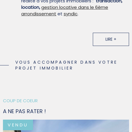
réalité à vos projets immobiliers :
transaction,
location,
gestion locative dans le 6ème
arrondissement
et
syndic
.
La satisfaction Client est au cœur de nos
préoccupations.
LIRE +
Restons en contact !
Suivez-nous sur les réseaux sociaux.
VOUS ACCOMPAGNER DANS VOTRE
PROJET IMMOBILIER
COUP DE COEUR
A NE PAS RATER !
VENDU