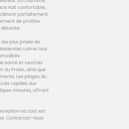
leureux. La chambre,
ce nuit confortable,
mplètent parfaitement
lement de profiter
 détente.
s les plus prisés de
ésidentiel calme tout
mmodités :
de santé et centres
t du Prado, ainsi que
ements. Les plages du
accès rapides aux
lques minutes, offrant
xception où tout est
aise. Contactez-nous