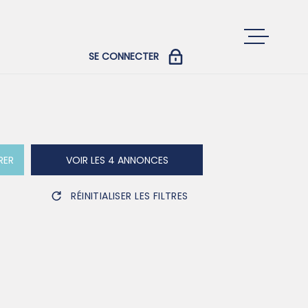
SE CONNECTER
ACCUEIL
COPROPRIÉTAIRES
PROPRIÉTAIRES ET LOCATAIRES
ACHETER
RER
VOIR LES
4
ANNONCES
LOUER
RÉINITIALISER LES FILTRES
VENDRE
GESTION LOCA