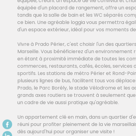
équipée, créant un espace de vie convivial et cha
équipée d'un placard de rangement, offre un espa
tandis que la salle de bain et les WC séparés co
ce bien. Une agréable loggia vous permettra éga
d'un espace extérieur, idéal pour vos moments de
Vivre à Prado Périer, c'est choisir l'un des quartier
Marseille. Vous bénéficierez d'un environnement r
en étant à proximité immédiate de toutes les co
commerces, restaurants, cafés, écoles, services 
sportifs. Les stations de métro Périer et Rond-Poin
plusieurs lignes de bus, facilitent tous vos déplac
Prado, le Parc Borély, le stade Vélodrome et les 
grands axes routiers se trouvent à seulement que
un cadre de vie aussi pratique qu'agréable.
Un appartement clé en main, dans un quartier d'e
réuni pour profiter pleinement de la vie marseill
dès aujourd'hui pour organiser une visite !