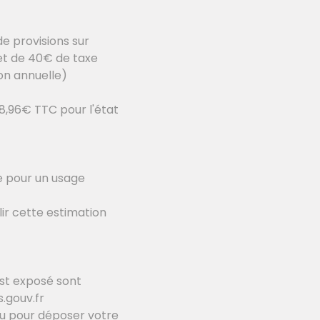
e provisions sur
 et de 40€ de taxe
on annuelle)
8,96€ TTC pour l'état
e pour un usage
lir cette estimation
est exposé sont
s.gouv.fr
u pour déposer votre