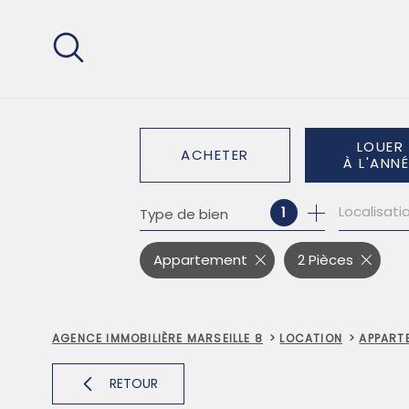
Aller
Aller
Aller
Aller
à
à
au
au
:
la
menu
contenu
recherche
principal
LOUER
ACHETER
À L'ANNÉ
1
Type de bien
DE L'ANCIEN
À L'ANNÉE
DE L'IMMO PRO
DE L'IMM
Appartement
2 Pièces
AGENCE IMMOBILIÈRE MARSEILLE 8
LOCATION
APPART
RETOUR