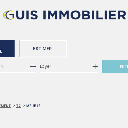
ESTIMER
E
Loyer
FILT
O PRO
EMENT
T2
MEUBLE