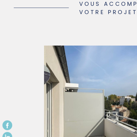
VOUS ACCOMP
VOTRE PROJET
Dans un
mpasse au
e 32m2 ,cet
posé...