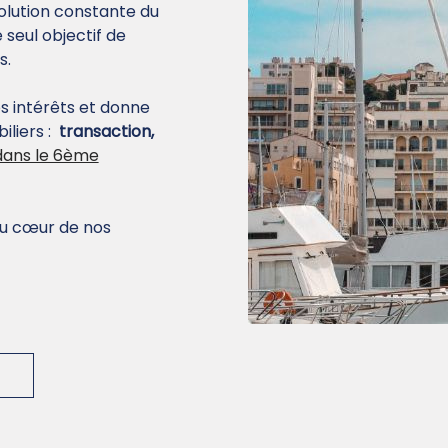
olution constante du
seul objectif de
s.
s intérêts et donne
iliers :
transaction,
 dans le 6ème
 au cœur de nos
x sociaux.