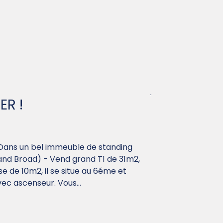
ER !
 Dans un bel immeuble de standing
and Broad) - Vend grand T1 de 31m2,
e de 10m2, il se situe au 6éme et
ec ascenseur. Vous...