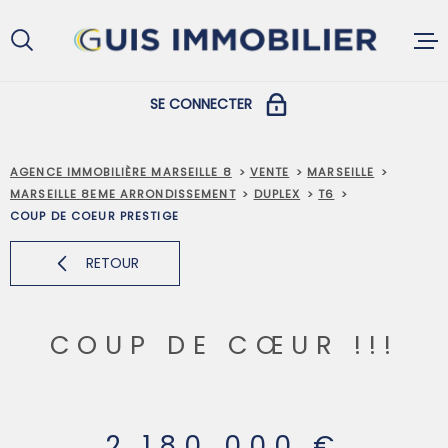
Aller
Aller
Aller
Aller
à
à
au
au
:
la
menu
contenu
recherche
principal
SE CONNECTER
ACCUEIL
COPROPRIÉTAIRES
AGENCE IMMOBILIÈRE MARSEILLE 8
VENTE
MARSEILLE
MARSEILLE 8EME ARRONDISSEMENT
DUPLEX
T6
ACHETER
COUP DE COEUR PRESTIGE
PROPRIÉTAIRES ET LOCATAIRES
RETOUR
LOUER
COUP DE CŒUR !!!
VENDRE
GESTION L
2 180 000 €