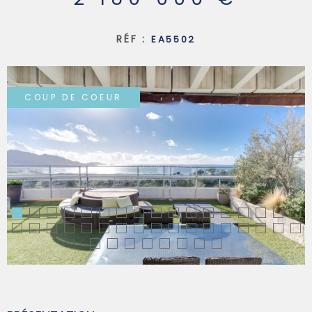
SYNDIC
RÉF :
EA5502
QUI SOMM
COUP DE COEUR
CONTACT