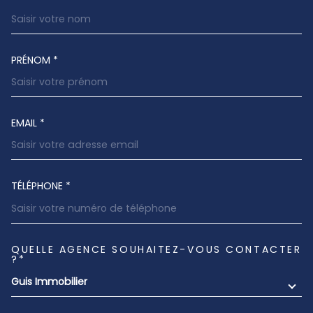
TRAD_MELTEM_VOSCOORDONNEES
PRÉNOM *
EMAIL *
TÉLÉPHONE *
QUELLE AGENCE SOUHAITEZ-VOUS CONTACTER
TRAD_MELTEM_VOREDEMANDE
?*
Guis Immobilier