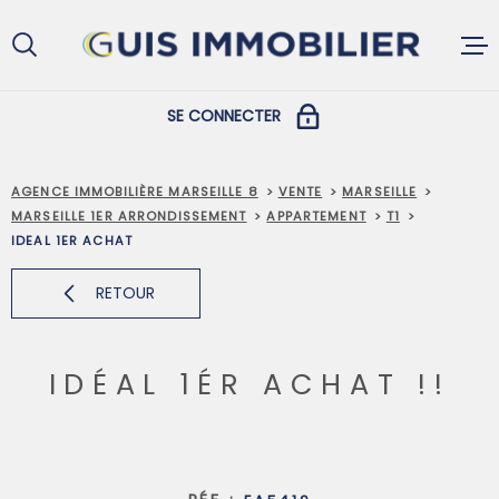
Aller
Aller
Aller
Aller
à
à
au
au
:
la
menu
contenu
recherche
principal
SE CONNECTER
ACCUEIL
COPROPRIÉTAIRES
AGENCE IMMOBILIÈRE MARSEILLE 8
VENTE
MARSEILLE
MARSEILLE 1ER ARRONDISSEMENT
APPARTEMENT
T1
ACHETER
IDEAL 1ER ACHAT
PROPRIÉTAIRES ET LOCATAIRES
RETOUR
LOUER
IDÉAL 1ÉR ACHAT !!
VENDRE
GESTION L