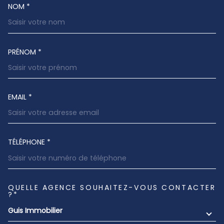
NOM *
TRAD_MELTEM_VOSCOORDONNEES
PRÉNOM *
EMAIL *
TÉLÉPHONE *
QUELLE AGENCE SOUHAITEZ-VOUS CONTACTER
TRAD_MELTEM_VOREDEMANDE
?*
Guis Immobilier