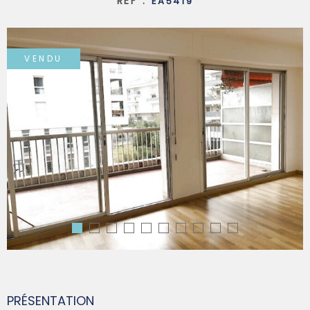
RÉF :
EA5419
SYNDIC
VENDU
QUI SOMM
CONTACT
PRÉSENTATION