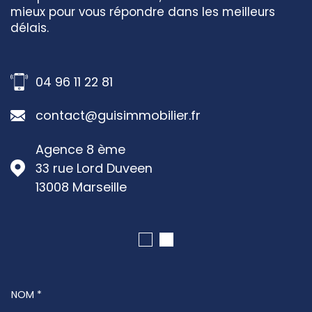
mieux pour vous répondre dans les meilleurs
délais.
04 96 11 22 81
contact@guisimmobilier.fr
Agence 8 ème
33 rue Lord Duveen
13008
Marseille
NOM *
TRAD_MELTEM_VOSCOORDONNEES