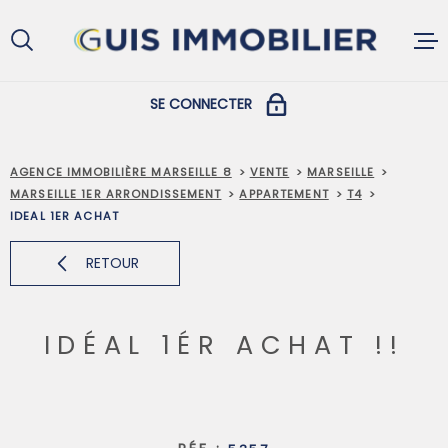
Aller
Aller
Aller
Aller
à
à
au
au
:
la
menu
contenu
recherche
principal
SE CONNECTER
ACCUEIL
COPROPRIÉTAIRES
AGENCE IMMOBILIÈRE MARSEILLE 8
VENTE
MARSEILLE
MARSEILLE 1ER ARRONDISSEMENT
APPARTEMENT
T4
ACHETER
IDEAL 1ER ACHAT
PROPRIÉTAIRES ET LOCATAIRES
RETOUR
LOUER
IDÉAL 1ÉR ACHAT !!
VENDRE
GESTION L