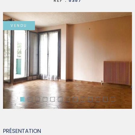
RÉF :
5357
SYNDIC
VENDU
QUI SOMM
CONTACT
PRÉSENTATION