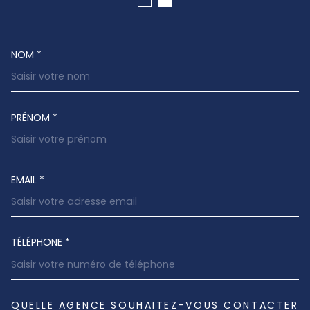
NOM *
TRAD_MELTEM_VOSCOORDONNEES
PRÉNOM *
EMAIL *
TÉLÉPHONE *
QUELLE AGENCE SOUHAITEZ-VOUS CONTACTER
TRAD_MELTEM_VOREDEMANDE