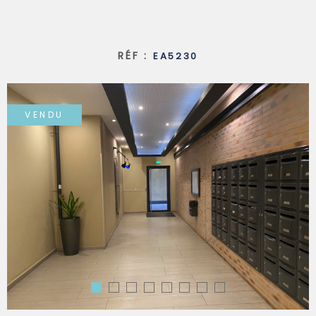
SYNDIC
RÉF :
EA5230
QUI SOMM
VENDU
CONTACT