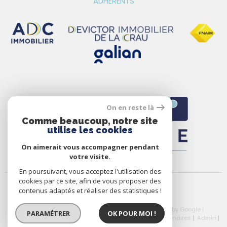
ADHÉRENTS
On en reste là
Comme beaucoup, notre site
utilise les cookies
On aimerait vous accompagner pendant
votre visite.
En poursuivant, vous acceptez l'utilisation des
cookies par ce site, afin de vous proposer des
contenus adaptés et réaliser des statistiques !
© 2026 | Tous droits réservés | Traduction powered by Google |
PARAMÉTRER
OK POUR MOI !
Nos Honoraires
Plan Du Site
Mentions Légales
Partenaires
Admin
Politique RGPD
Cookies