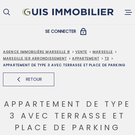
Aller
Aller
Aller
Aller
à
à
au
au
:
la
menu
contenu
recherche
principal
SE CONNECTER
ACCUEIL
COPROPRIÉTAIRES
AGENCE IMMOBILIÈRE MARSEILLE 8
VENTE
MARSEILLE
MARSEILLE 1ER ARRONDISSEMENT
APPARTEMENT
T3
ACHETER
APPARTEMENT DE TYPE 3 AVEC TERRASSE ET PLACE DE PARKING
PROPRIÉTAIRES ET LOCATAIRES
RETOUR
LOUER
APPARTEMENT DE TYPE
VENDRE
3 AVEC TERRASSE ET
PLACE DE PARKING
GESTION L