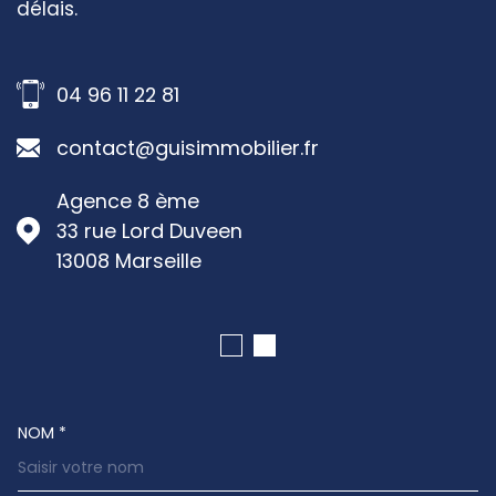
délais.
04 96 11 22 81
contact@guisimmobilier.fr
Agence 8 ème
33 rue Lord Duveen
13008
Marseille
NOM *
TRAD_MELTEM_VOSCOORDONNEES