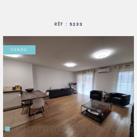
SYNDIC
RÉF :
5233
QUI SOMM
VENDU
CONTACT