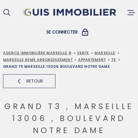
Aller
Aller
Aller
Aller
à
à
au
au
:
la
menu
contenu
recherche
principal
SE CONNECTER
ACCUEIL
COPROPRIÉTAIRES
AGENCE IMMOBILIÈRE MARSEILLE 8
VENTE
MARSEILLE
MARSEILLE 6EME ARRONDISSEMENT
APPARTEMENT
T3
ACHETER
GRAND T3 MARSEILLE 13006 BOULEVARD NOTRE DAME
PROPRIÉTAIRES ET LOCATAIRES
RETOUR
LOUER
GRAND T3 , MARSEILLE
VENDRE
13006 , BOULEVARD
NOTRE DAME
GESTION L