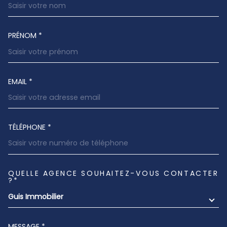
PRÉNOM *
EMAIL *
TÉLÉPHONE *
QUELLE AGENCE SOUHAITEZ-VOUS CONTACTER
TRAD_MELTEM_VOREDEMANDE
?*
Guis Immobilier
MESSAGE *