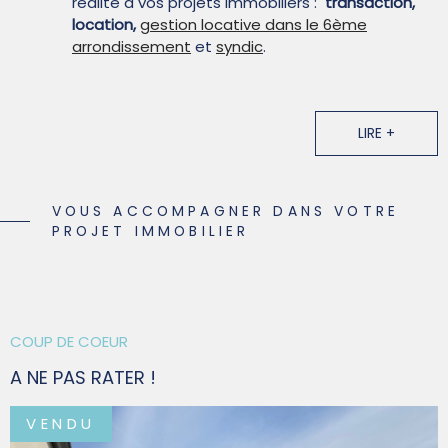
réalité à vos projets immobiliers :
transaction,
location,
gestion locative dans le 6ème
arrondissement
et
syndic
.
La satisfaction Client est au cœur de nos
préoccupations.
LIRE +
Restons en contact !
Suivez-nous sur les réseaux sociaux.
VOUS ACCOMPAGNER DANS VOTRE
PROJET IMMOBILIER
COUP DE COEUR
A NE PAS RATER !
VENDU