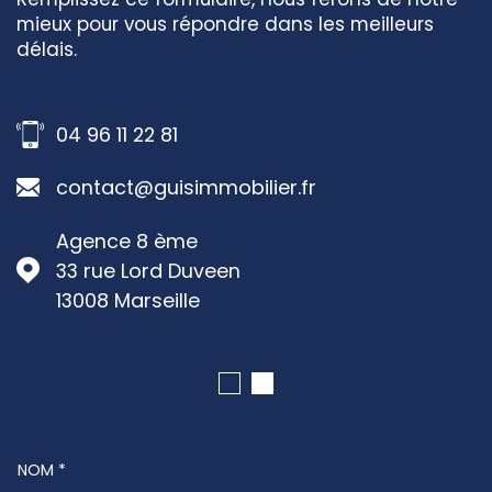
mieux pour vous répondre dans les meilleurs
délais.
04 96 11 22 81
contact@guisimmobilier.fr
Agence 8 ème
33 rue Lord Duveen
13008
Marseille
NOM *
TRAD_MELTEM_VOSCOORDONNEES