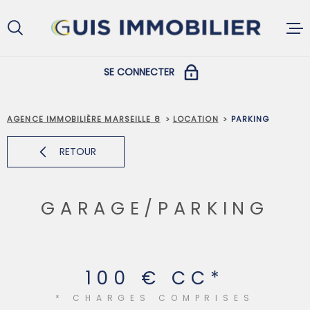
Aller
Aller
Aller
Aller
à
à
au
au
:
la
menu
contenu
recherche
principal
SE CONNECTER
ACCUEIL
COPROPRIÉTAIRES
AGENCE IMMOBILIÈRE MARSEILLE 8
LOCATION
PARKING
ACHETER
RETOUR
PROPRIÉTAIRES ET LOCATAIRES
LOUER
GARAGE/PARKING
VENDRE
100 €
CC*
GESTION L
* CHARGES COMPRISES