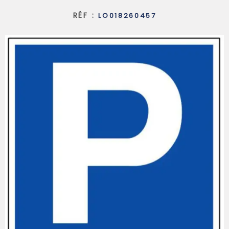
RÉF :
LO018260457
SYNDIC
QUI SOMM
CONTACT