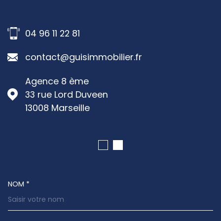
04 96 11 22 81
contact@guisimmobilier.fr
Agence 8 ème
33 rue Lord Duveen
13008
Marseille
NOM *
TRAD_MELTEM_VOSCOORDONNEES