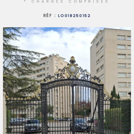
* CHARGES COMPRISES
SYNDIC
RÉF :
LO018250152
QUI SOMM
CONTACT