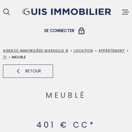
Aller
Aller
Aller
Aller
à
à
au
au
:
la
menu
contenu
recherche
principal
SE CONNECTER
ACCUEIL
COPROPRIÉTAIRES
AGENCE IMMOBILIÈRE MARSEILLE 8
LOCATION
APPARTEMENT
T1
MEUBLE
ACHETER
PROPRIÉTAIRES ET LOCATAIRES
RETOUR
LOUER
MEUBLÉ
VENDRE
401 €
CC*
GESTION L