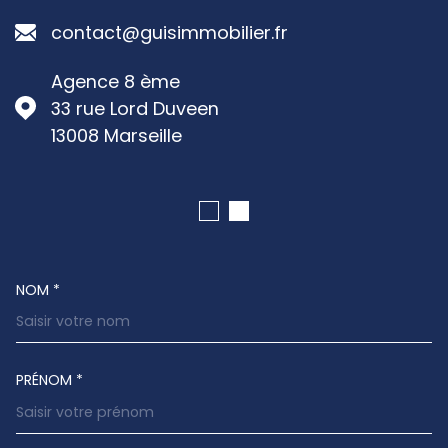
contact@guisimmobilier.fr
Agence 8 ème
33 rue Lord Duveen
13008
Marseille
NOM *
TRAD_MELTEM_VOSCOORDONNEES
PRÉNOM *