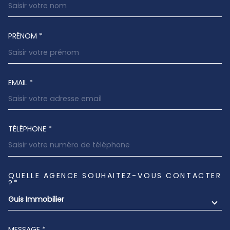
PRÉNOM *
EMAIL *
TÉLÉPHONE *
QUELLE AGENCE SOUHAITEZ-VOUS CONTACTER
TRAD_MELTEM_VOREDEMANDE
?*
Guis Immobilier
MESSAGE *