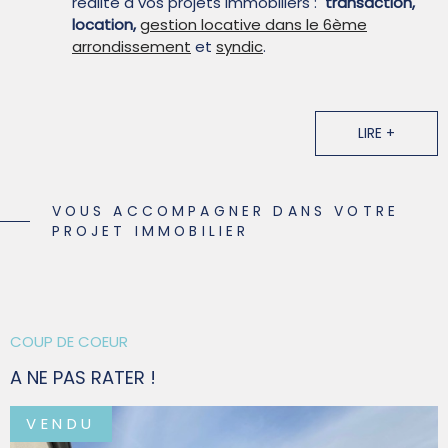
réalité à vos projets immobiliers :
transaction,
location,
gestion locative dans le 6ème
arrondissement
et
syndic
.
La satisfaction Client est au cœur de nos
préoccupations.
LIRE +
Restons en contact !
Suivez-nous sur les réseaux sociaux.
VOUS ACCOMPAGNER DANS VOTRE
PROJET IMMOBILIER
COUP DE COEUR
A NE PAS RATER !
VENDU