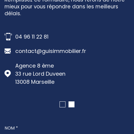
mieux pour vous répondre dans les meilleurs
délais.
04 96 11 22 81
contact@guisimmobilier.fr
Agence 8 ème
33 rue Lord Duveen
13008
Marseille
NOM *
TRAD_MELTEM_VOSCOORDONNEES