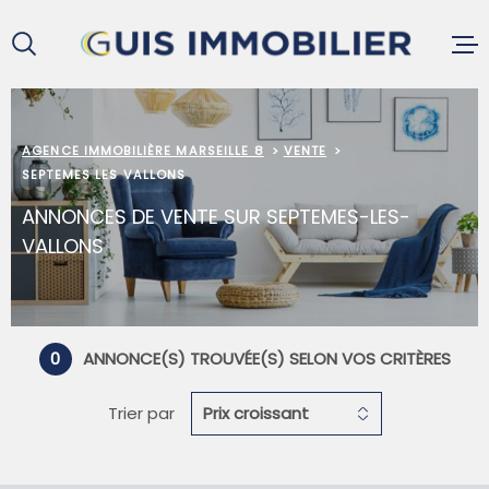
Aller
Aller
Aller
Aller
à
à
au
au
:
la
menu
contenu
recherche
principal
ACCUEIL
AGENCE IMMOBILIÈRE MARSEILLE 8
VENTE
SEPTEMES LES VALLONS
ANNONCES DE VENTE SUR SEPTEMES-LES-
ACHETER
VALLONS
LOUER
0
ANNONCE(S) TROUVÉE(S) SELON VOS CRITÈRES
VENDRE
Trier par
Prix croissant
GESTION L