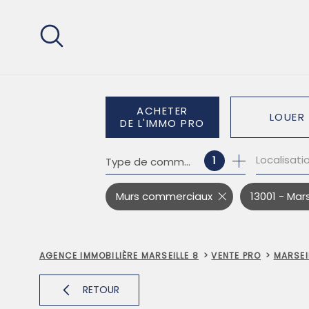
Aller
Aller
Aller
Aller
à
à
au
au
:
la
menu
contenu
recherche
principal
ACHETER
LOUER
DE L'IMMO PRO
Localisati
1
Type de commerce
DE L'ANCIEN
À L'ANNÉE
DE L'IMMO PRO
DE L'IMM
Murs commerciaux
13001 - Mars
AGENCE IMMOBILIÈRE MARSEILLE 8
VENTE PRO
MARSEI
RETOUR