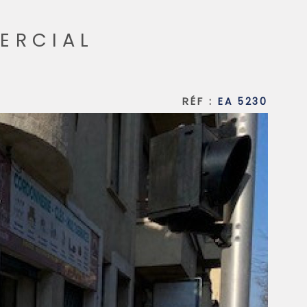
SYNDIC
ERCIAL
QUI SOMMES-
RÉF :
EA 5230
CONTACT