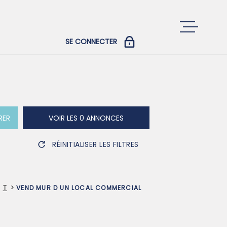
SE CONNECTER
ACCUEIL
COPROPRIÉTAIRES
PROPRIÉTAIRES ET LOCATAIRES
ACHETER
RER
VOIR LES
0
ANNONCES
LOUER
RÉINITIALISER LES FILTRES
VENDRE
T
VEND MUR D UN LOCAL COMMERCIAL
GESTION LOCA