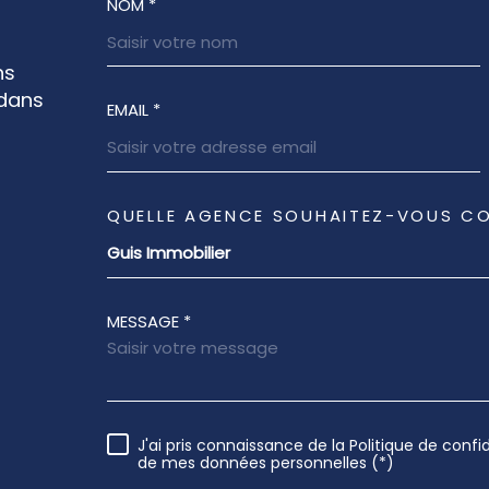
NOM *
TRAD_MELTEM_VOSCOORDON
ns
 dans
EMAIL *
QUELLE AGENCE SOUHAITEZ-VOUS C
TRAD_MELTEM_VOREDEMANDE
04 96 11 22 88
Guis Immobilier
fx.guis@guisimmobilier.fr
MESSAGE *
2B BD LATIL
13008
Marseille
J'ai pris connaissance de la Politique de confi
RÈGLEMENTATION
de mes données personnelles (*)