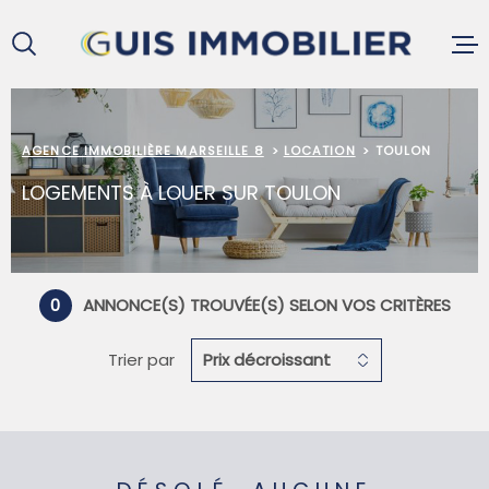
Aller
Aller
Aller
Aller
à
à
au
au
:
la
menu
contenu
recherche
principal
ACCUEIL
AGENCE IMMOBILIÈRE MARSEILLE 8
LOCATION
TOULON
LOGEMENTS À LOUER SUR TOULON
ACHETER
LOUER
0
ANNONCE(S) TROUVÉE(S) SELON VOS CRITÈRES
Trier par
Prix décroissant
VENDRE
GESTION L