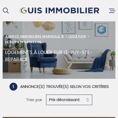
Aller
Aller
Aller
Aller
à
à
au
au
:
la
menu
contenu
recherche
principal
ACCUEIL
AGENCE IMMOBILIÈRE MARSEILLE 8
LOCATION
LE PUY STE REPARADE
LOGEMENTS À LOUER SUR LE-PUY-STE-
ACHETER
REPARADE
LOUER
1
ANNONCE(S) TROUVÉE(S) SELON VOS CRITÈRES
VENDRE
Trier par
Prix décroissant
GESTION L