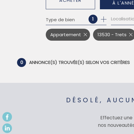
ACHETER
À L'ANNÉ
Localisati
1
Type de bien
DE L'ANCIEN
À L'ANNÉE
DE L'IMMO PRO
DE L'IMM
Appartement
13530 - Trets
0
ANNONCE(S) TROUVÉE(S) SELON VOS CRITÈRES
DÉSOLÉ, AUCU
Effectuez une
nos nouveautés 