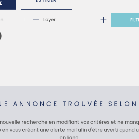
ESTIMER
E
1
Loyer
on
FILT
O PRO
NE ANNONCE TROUVÉE SELON
 nouvelle recherche en modifiant vos critères et ne man
en vous créant une alerte mail afin d'être averti quand
en ligne.