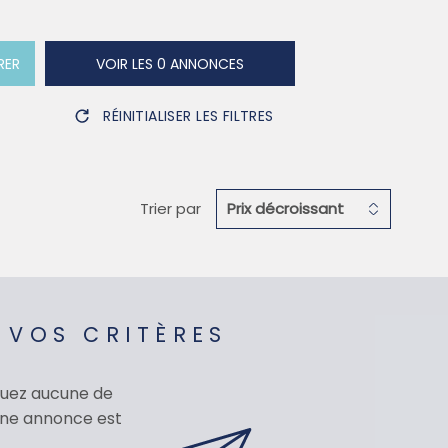
SYNDIC
RER
VOIR LES
0
ANNONCES
QUI SOMMES-
RÉINITIALISER LES FILTRES
CONTACT
Trier par
Prix décroissant
 VOS CRITÈRES
quez aucune de
 une annonce est