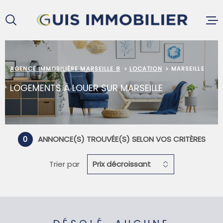
Aller
Aller
Aller
Aller
à
à
au
au
:
la
menu
contenu
recherche
principal
ACCUEIL
AGENCE IMMOBILIÈRE MARSEILLE 8
LOCATION
MARSEILLE
LOGEMENTS À LOUER SUR MARSEILLE
ACHETER
LOUER
0
ANNONCE(S) TROUVÉE(S) SELON VOS CRITÈRES
Trier par
Prix décroissant
VENDRE
GESTION L