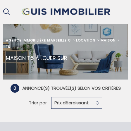
Aller
Aller
Aller
Aller
à
à
au
au
:
la
menu
contenu
recherche
principal
ACCUEIL
AGENCE IMMOBILIÈRE MARSEILLE 8
LOCATION
MAISON
T5
MAISON T5 À LOUER SUR
ACHETER
LOUER
0
ANNONCE(S) TROUVÉE(S) SELON VOS CRITÈRES
VENDRE
Trier par
Prix décroissant
GESTION L