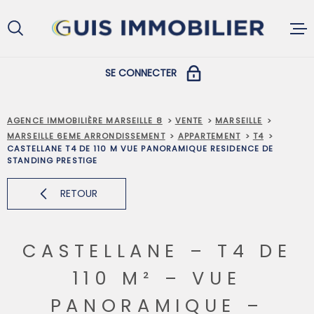
Aller
Aller
Aller
Aller
à
à
au
au
:
la
menu
contenu
recherche
principal
SE CONNECTER
ACCUEIL
COPROPRIÉTAIRES
AGENCE IMMOBILIÈRE MARSEILLE 8
VENTE
MARSEILLE
MARSEILLE 6EME ARRONDISSEMENT
APPARTEMENT
T4
ACHETER
CASTELLANE T4 DE 110 M VUE PANORAMIQUE RESIDENCE DE
PROPRIÉTAIRES ET LOCATAIRES
STANDING PRESTIGE
RETOUR
LOUER
VENDRE
CASTELLANE – T4 DE
110 M² – VUE
GESTION L
PANORAMIQUE –